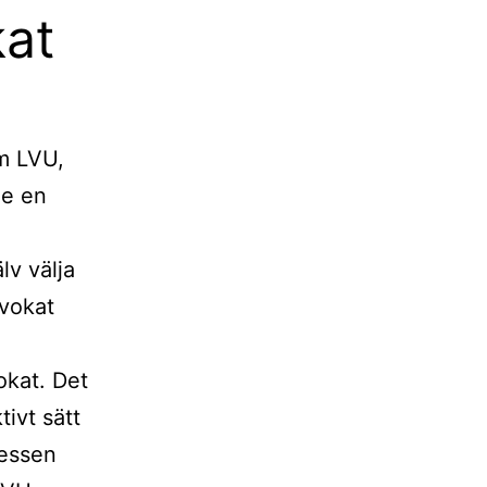
kat
om LVU,
de en
lv välja
dvokat
kat. Det
tivt sätt
cessen