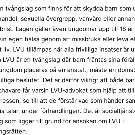
n tvångslag som finns för att skydda barn som u
handel, sexuella övergrepp, vanvård eller annan
rist. Lagen gäller även ungdomar upp till 18 å
 sin egen hälsa genom att missbruka eller leva e
t liv. LVU tillämpas när alla frivilliga insatser är
 LVU är en tvångslag där barn fråntas sina föräl
 ungdom placeras på en anstalt, måste en domsto
iltiga beslutet. Det är därför viktigt att både ba
havare får varsin LVU-advokat som hjälp att till
tressen, se till att de förstår vad som händer sam
as talan under förhandlingen. Det är socialtjäns
g som ligger till grund för ansökan om LVU i
ingsrätten.