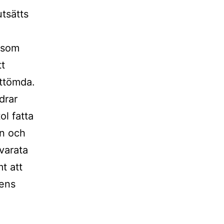
tsätts
r som
tt
 uttömda.
drar
l fatta
rn och
varata
t att
tens