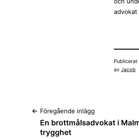
och unde
advokat
Publicera
av
Jacob
Inläggsnaviger
Föregående inlägg
En brottmålsadvokat i Malm
trygghet