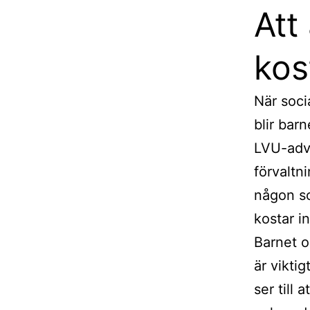
Att
kos
När soci
blir bar
LVU-adv
förvaltni
någon so
kostar i
Barnet 
är vikti
ser till