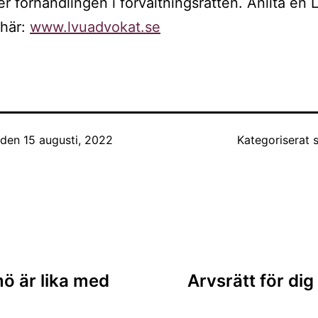
r förhandlingen i förvaltningsrätten. Anlita en
 här:
www.lvuadvokat.se
t den
15 augusti, 2022
Kategoriserat
ing
ö är lika med
Arvsrätt för dig