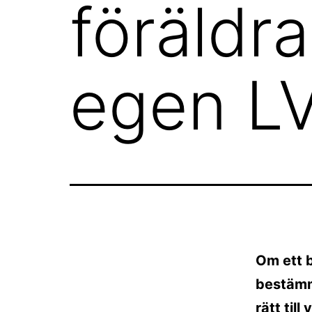
föräldrar
egen L
Om ett b
bestämm
rätt til