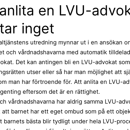
 anlita en LVU-advo
tar inget
altjänstens utredning mynnar ut i en ansökan 
net och vårdnadshavarna med automatik tilldela
okat. Det kan antingen bli en LVU-advokat som
ngsrätten utser eller så har man möjlighet att sjä
m man har förtroende för. Att anlita en LVU-a
ngenting eftersom det är en rättighet.
och vårdnadshavarna har aldrig samma LVU-advo
gt att barnet har ett eget ombud som på ett objek
 att barnets bästa blir tydligt under hela LVU-pro