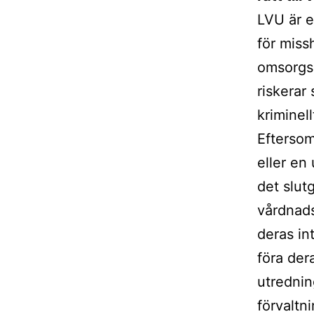
LVU är e
för miss
omsorgsb
riskerar
kriminell
Eftersom
eller en
det slutg
vårdnads
deras in
föra der
utrednin
förvaltn