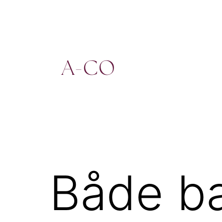
Hoppa
till
innehåll
a-
co.se
Både ba