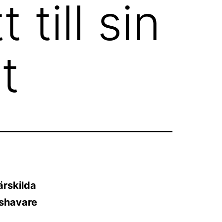
 till sin
t
ärskilda
dshavare