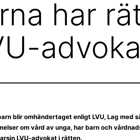
na har rätt
VU-advoka
arn blir omhändertaget enligt LVU, Lag med s
elser om vård av unga, har barn och vårdna
l varsin LVU-advokat i rätten.