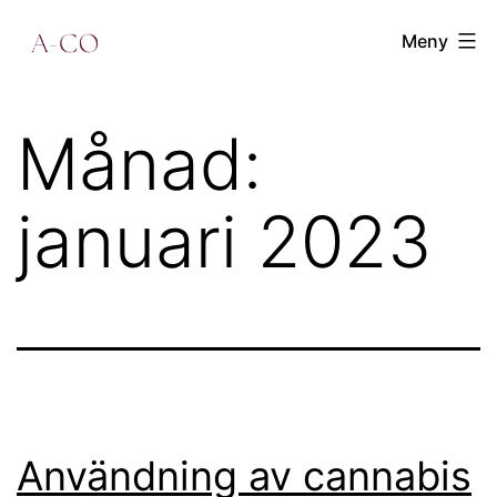
Hoppa
a-
Meny
till
co.se
innehåll
Månad:
januari 2023
Användning av cannabis