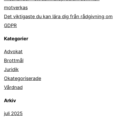
motverkas
Det viktigaste du kan lära dig från rådgivning om
GDPR
Kategorier
Advokat
Brottmål
Juridik
Okategoriserade
Vårdnad
Arkiv
juli 2025