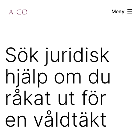
Hoppa
a-
Meny
till
co.se
innehåll
Sök juridisk
hjälp om du
råkat ut för
en våldtäkt