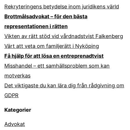
Rekryteringens betydelse inom juridikens värld
Brottmålsadvokat – för den bästa
representationen i rätten
Vikten av rätt stöd vid vårdnadstvist Falkenberg
Värt att veta om familjerätt i Nyköping
Få hjälp för att lösa en entreprenadtvist
Misshandel – ett samhällsproblem som kan
motverkas
Det viktigaste du kan lära dig från rådgivning om
GDPR
Kategorier
Advokat