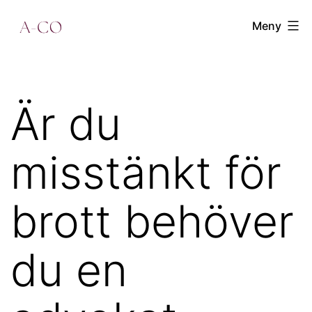
Hoppa
a-
Meny
till
co.se
innehåll
Är du
misstänkt för
brott behöver
du en