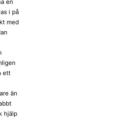
ha en
as i på
akt med
dan
n
mligen
 ett
are än
abbt
k hjälp