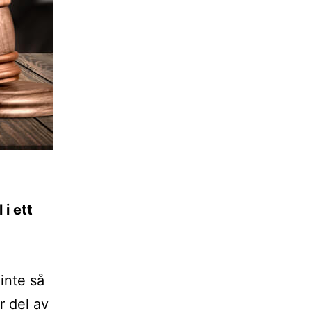
 i ett
inte så
r del av