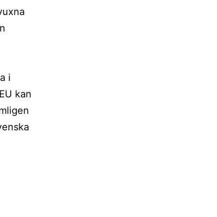
 vuxna
en
a i
 EU kan
ämligen
svenska