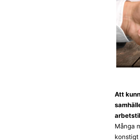
Att kunn
samhälle
arbetsti
Många mä
konstigt