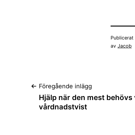
Publicera
av
Jacob
Inläggsnaviger
Föregående inlägg
Hjälp när den mest behövs 
vårdnadstvist