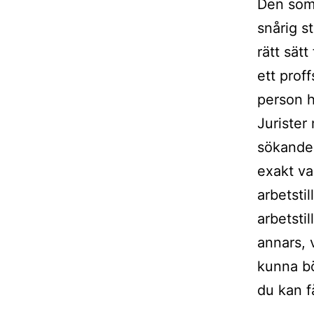
Den som 
snårig s
rätt sät
ett prof
person hi
Jurister
sökande 
exakt va
arbetsti
arbetsti
annars, 
kunna bö
du kan f