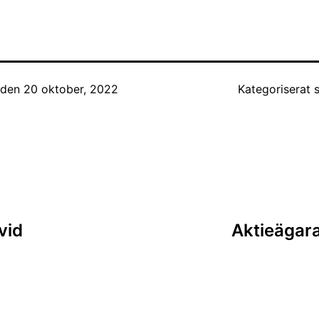
t den
20 oktober, 2022
Kategoriserat
ing
vid
Aktieägara