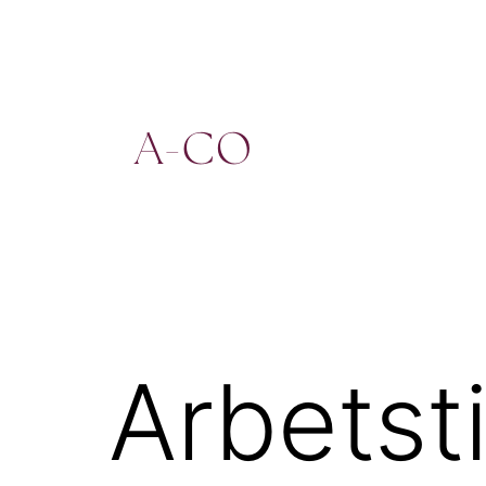
Hoppa
till
innehåll
a-
co.se
Arbetsti