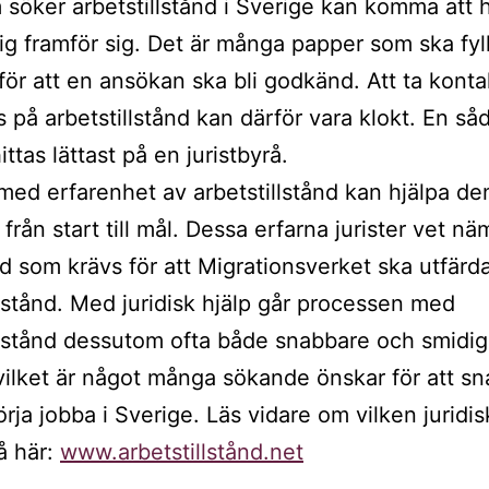
söker arbetstillstånd i Sverige kan komma att 
tig framför sig. Det är många papper som ska fyll
t för att en ansökan ska bli godkänd. Att ta kont
fs på arbetstillstånd kan därför vara klokt. En så
ttas lättast på en juristbyrå.
 med erfarenhet av arbetstillstånd kan hjälpa de
från start till mål. Dessa erfarna jurister vet nä
d som krävs för att Migrationsverket ska utfärda
llstånd. Med juridisk hjälp går processen med
llstånd dessutom ofta både snabbare och smidig
vilket är något många sökande önskar för att sn
rja jobba i Sverige. Läs vidare om vilken juridis
å här:
www.arbetstillstånd.net