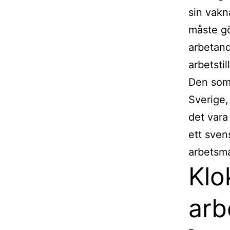
sin vakn
måste gör
arbetand
arbetstil
Den som 
Sverige,
det vara
ett sven
arbetsm
Klo
arb