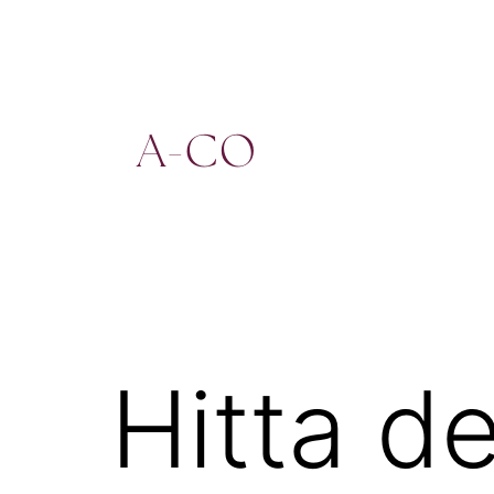
Hoppa
till
innehåll
a-
co.se
Hitta d