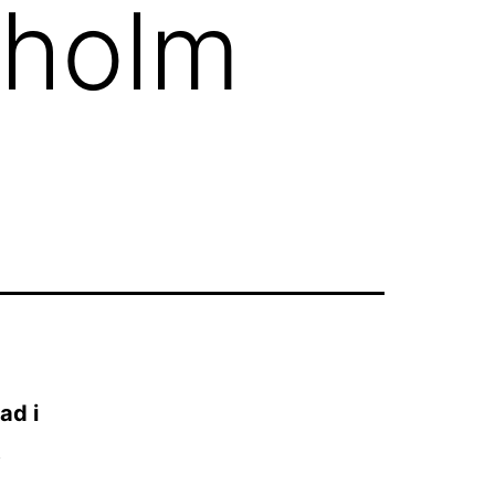
kholm
ad i
t