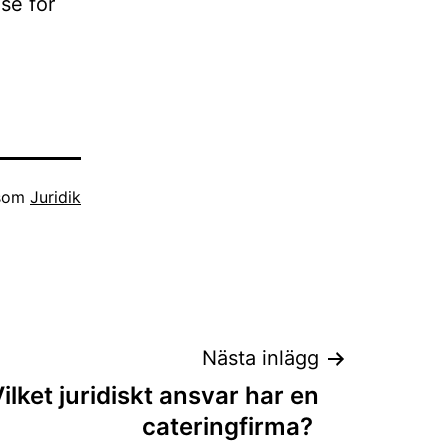
lse för
 som
Juridik
Nästa inlägg
ilket juridiskt ansvar har en
cateringfirma?