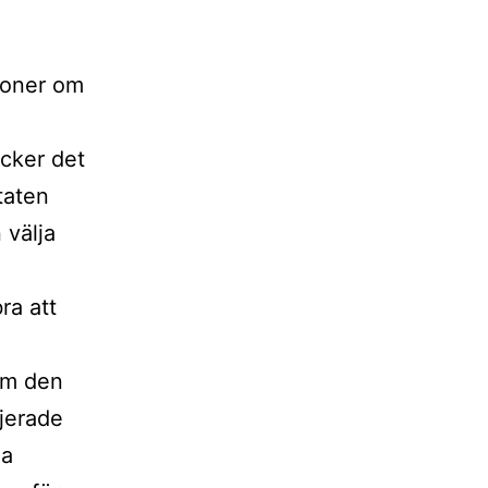
sioner om
cker det
taten
 välja
ra att
om den
ljerade
da