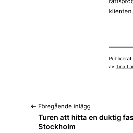
rättspro
klienten
Publicera
av
Tina La
Inläggsnaviger
Föregående inlägg
Turen att hitta en duktig fas
Stockholm