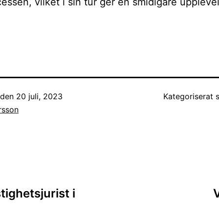
cessen, vilket i sin tur ger en smidigare uppleve
.
t den
20 juli, 2023
Kategoriserat
rsson
ing
tighetsjurist i
V