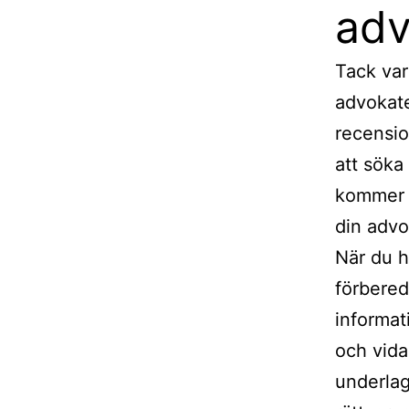
adv
Tack var
advokate
recensi
att söka
kommer a
din advo
När du h
förbered
informat
och vida
underlag