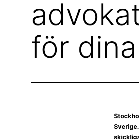
advokat
för din
Stockhol
Sverige.
skicklig