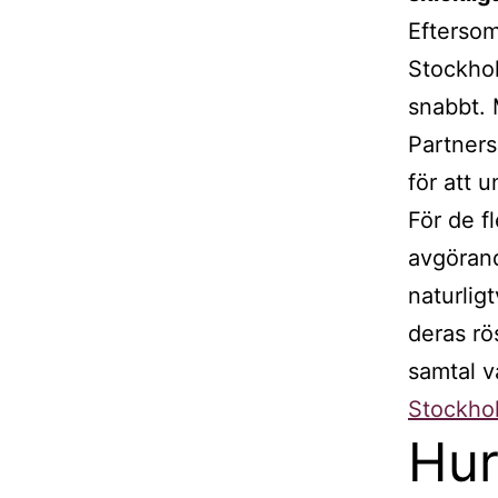
Eftersom
Stockhol
snabbt. 
Partners
för att u
För de f
avgörand
naturlig
deras rö
samtal 
Stockho
Hur