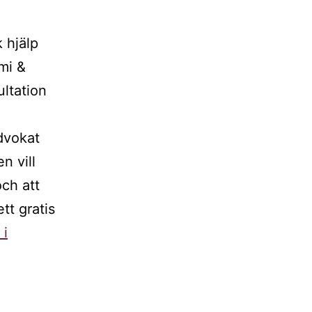
 hjälp
mi &
ultation
dvokat
n vill
och att
tt gratis
 i